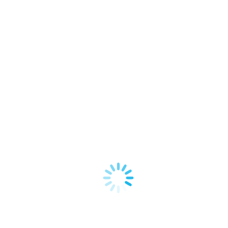
Sie befinden sich hier:
Start
3×2-098